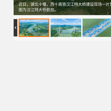
近日，湖北十堰，西十高铁汉江特大桥建设现场一片
图为汉江特大桥航拍。