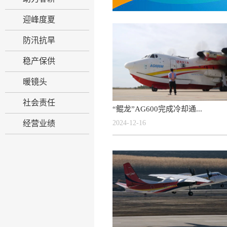
迎峰度夏
防汛抗旱
稳产保供
暖镜头
社会责任
“鲲龙”AG600完成冷却通...
经营业绩
2024-12-16