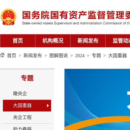
首页
机构概况
新闻发布
监管动
首页
>
新闻发布
>
图解图说
>
2024
>
专题
>
大国重器
专题
瞰央企
大国重器
央企工程
助力春耕