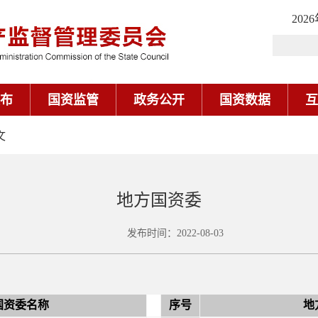
202
布
国资监管
政务公开
国资数据
互
文
地方国资委
发布时间：2022-08-03
国资委名称
序号
地