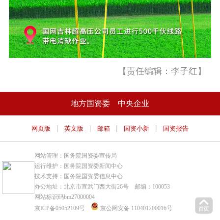
【责任编辑：李子红】
地方国资委
中央企业
|
|
|
|
网页版
英文版
邮箱
国资小新
国资报告
网站管理：国务院国资委宣传局
运行维护：国务院国资委新闻中心
技术支持：国务院国资委信息中心
办公地址：北京市宣武门西大街26号 邮编：100053
网站标识码bm27000004
京ICP备05052109号
京公网安备 110401200016号