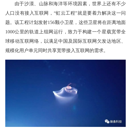
由于沙漠、山脉和海洋等环境因素，世界上还有不少
人口没有接入互联网，“虹云工程”就是要着力解决这一问
题。该工程计划发射156颗小卫星，这些卫星将在距离地面
1000公里的轨道上组网运行，致力于构建一个星载宽带全
球移动互联网络，以满足中国及国际互联网欠发达地区、
规模化用户单元同时共享宽带接入互联网的需求。