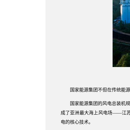
国家能源集团不但在传统能
国家能源集团的风电总装机规
成了亚洲最大海上风电场——江
电的核心技术。