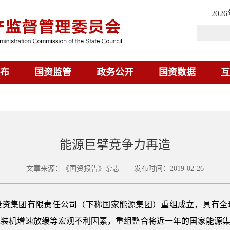
202
布
国资监管
政务公开
国资数据
互
能源巨擘竞争力再造
文章来源：《国资报告》杂志 发布时间：2019-02-26
家能源投资集团有限责任公司（下称国家能源集团）重组成立，具有
电装机增速放缓等宏观不利因素，重组整合将近一年的国家能源集团