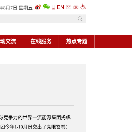
6年8月7日 星期五
动交流
在线服务
热点专题
全球竞争力的世界一流能源集团扬帆
今年1-10月份交出了亮眼答卷：