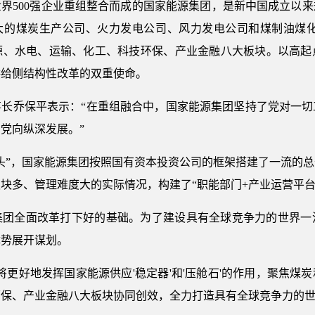
界500强企业重组整合而成的国家能源集团，是新中国成立以
大的煤炭生产公司、火力发电公司、风力发电公司和煤制油煤化
源、水电、运输、化工、科技环保、产业金融八大板块。以高起
供给侧结构性改革的双重使命。
事长乔保平表示：“在重组融合中，国家能源集团坚持了党对一切
党向纵深发展。”
头”，国家能源集团按照国有资本投资公司的框架搭建了一流的
块多、管理难度大的实际情况，构建了“职能部门+产业运营平台
集团全面改革打下好的基础。为了建设具有全球竞争力的世界一
优势展开谋划。
将更好地发挥国家能源供应'稳定器'和'压舱石'的作用，聚焦煤
保、产业金融八大板块协同创效，全力打造具有全球竞争力的世