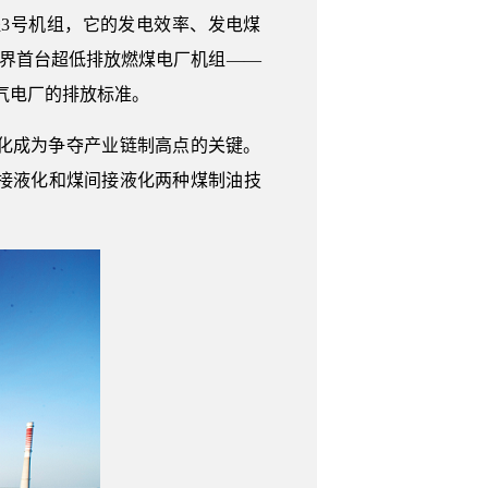
3号机组，它的发电效率、发电煤
世界首台超低排放燃煤电厂机组——
气电厂的排放标准。
化成为争夺产业链制高点的关键。
接液化和煤间接液化两种煤制油技