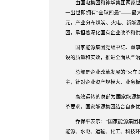
由国电集团和神华集团两家世
一出世即拥有“全球四最”——最
元，产业分布煤炭、火电、新能
团，承担着深化国有企业改革和
国家能源集团党组书记、董
设的质量和实效，推进全面从严治
总部是企业改革发展的“火车
主，针对企业资产规模大、业务板
高效运转的总部为国家能源
革要求，国家能源集团结合自身
乔保平表示：“国家能源集团
能源、水电、运输、化工、科技环