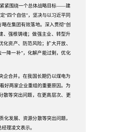
，紧紧围绕一个总体战略目标——建
定“四个自信”，坚决与以习近平同
略在集团有效落地。深入贯彻“创
建、强根铸魂；做强主业、转型升
优化资产、防范风险；扩大开放、
去一降一补”，化解产能过剩，优化
央企合并。在我国长期仍以煤电为
界看好两家企业重组的重要原因。为
分散等突出问题，在更高层次、更
质化发展、资源分散等突出问题，
总经理凌文表示。