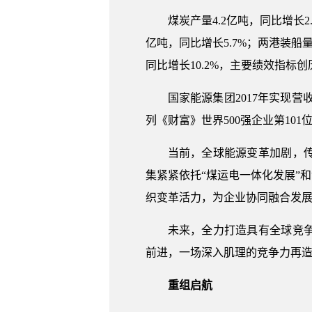
煤炭产量4.2亿吨，同比增长2
亿吨，同比增长5.7%；两港装船量2
同比增长10.2%，主要绩效指
国家能源集团2017年实现营
列《财富》世界500强企业第10
当前，全球能源变革加剧，
集紧紧依托“煤运电一体化发展”
织变革活力，为企业协同融合发
未来，全力打造具有全球竞
前进，一场深入肌理的竞争力再
重组启航