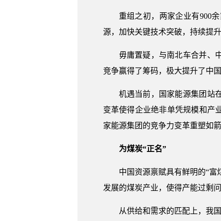
重组之初，两家企业有900
源，加快关键技术突破，持续提
毋庸置疑，与南北车合并、
竞争赢得了筹码，极大提升了中
机遇当前，国家能源集团站
变革使得企业绝非单凭规模和产
家能源集团的竞争力变革重塑如
为煤炭“正名”
中国资源禀赋具有鲜明的“富
发展的煤炭产业，使得产能过剩
从供给和需求的匹配上，我国