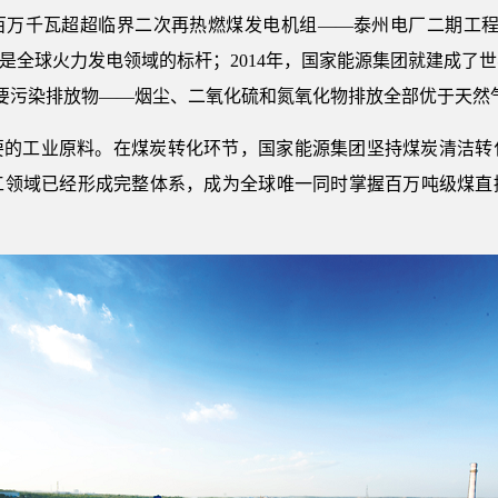
百万千瓦超超临界二次再热燃煤发电机组——泰州电厂二期工程
，是全球火力发电领域的标杆；2014年，国家能源集团就建成了
要污染排放物——烟尘、二氧化硫和氮氧化物排放全部优于天然
要的工业原料。在煤炭转化环节，国家能源集团坚持煤炭清洁转
工领域已经形成完整体系，成为全球唯一同时掌握百万吨级煤直