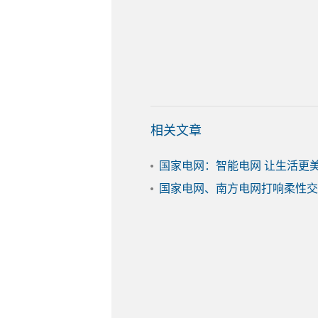
相关文章
国家电网：智能电网 让生活更
国家电网、南方电网打响柔性交