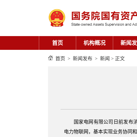
首页
机构概况
新闻发
首页
>
新闻发布
>
新闻
> 正文
国家电网有限公司日前发布消
电力物联网，基本实现业务协同