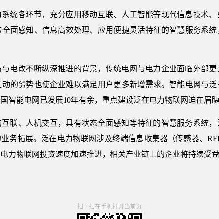
力系统各环节，充分应用移动互联、人工智能等现代信息技术、
态全面感知、信息高效处理、应用便捷灵活特征的智慧服务系统
高与电改不断纵深推进的背景，传统电网与电力企业面临外部更
互动的劣势也使企业难以满足用户更多新增需求。智能电网与泛
国智能电网已发展10年有余，重点建设泛在电力物联网迫在眉
物互联、人机交互，具有状态全面感知等特征的智慧服务系统，
业务拓展。泛在电力物联网涉及终端信息收集器（传感器、RF
在电力物联网投资速度加速推进，相关产业链上的企业将持续受
扫一扫在手机打开当前页