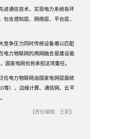
先进通信技术，实现电力系统各环
，包含感知层、网络层、平台层、
大竞争压力同时传统设备难以匹配
在电力物联网的两网融合是建设能
睫，国家电网也将承担这项重任。
泛在电力物联网由国家电网层面统
ID等）、边缘计算、通信网、云平
益。
【责任编辑：王莉】