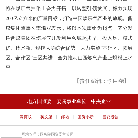
将在煤层气抽采上奋力开拓，以转型引领发展，努力实现
200亿立方米的产量目标，打造中国煤层气产业的旗舰。晋
煤集团董事长李鸿双表示，将以本次重组为起点，充分发
挥晋煤集团在煤层气开发利用领域起步早、投入足、模式
优、技术新、规模大等综合优势，大力实施“基础区、拓展
区、合作区”三区共进，全力推动山西燃气产业上规模上水
平。
【责任编辑：李巨尧】
地方国资委
委属事业单位
中央企业
|
|
|
|
网页版
英文版
邮箱
国资小新
国资报告
网站管理：国务院国资委宣传局