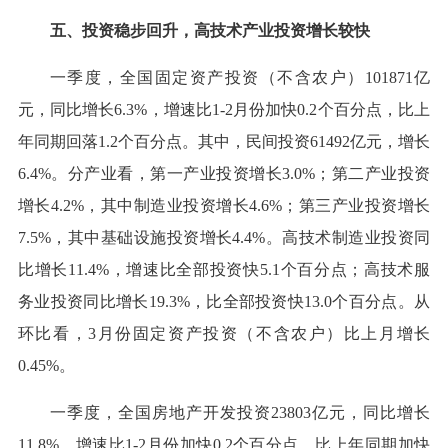
五、投资稳步回升，高技术产业投资增长较快
一季度，全国固定资产投资（不含农户）101871亿
元，同比增长6.3%，增速比1-2月份加快0.2个百分点，比上
年同期回落1.2个百分点。其中，民间投资61492亿元，增长
6.4%。分产业看，第一产业投资增长3.0%；第二产业投资
增长4.2%，其中制造业投资增长4.6%；第三产业投资增长
7.5%，其中基础设施投资增长4.4%。高技术制造业投资同
比增长11.4%，增速比全部投资快5.1个百分点；高技术服
务业投资同比增长19.3%，比全部投资快13.0个百分点。从
环比看，3月份固定资产投资（不含农户）比上月增长
0.45%。
一季度，全国房地产开发投资23803亿元，同比增长
11.8%，增速比1-2月份加快0.2个百分点，比上年同期加快