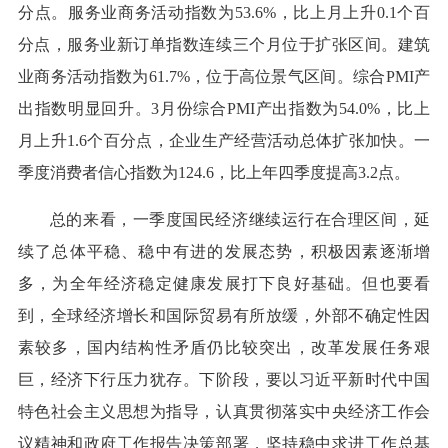
分点。服务业商务活动指数为53.6%，比上月上升0.1个百
分点，服务业新订单指数连续三个月位于扩张区间。建筑
业商务活动指数为61.7%，位于高位景气区间。综合PMI产
出指数明显回升。3月份综合PMI产出指数为54.0%，比上
月上升1.6个百分点，企业生产经营活动总体扩张加快。一
季度消费者信心指数为124.6，比上年四季度提高3.2点。
总的来看，一季度国民经济继续运行在合理区间，延
续了总体平稳、稳中有进的发展态势，积极因素逐渐增
多，为全年经济稳定健康发展打下良好基础。但也要看
到，全球经济增长和国际贸易有所放缓，外部不确定性因
素较多，国内结构性矛盾仍比较突出，改革发展任务艰
巨，经济下行压力犹存。下阶段，要以习近平新时代中国
特色社会主义思想为指导，认真贯彻落实中央经济工作会
议精神和政府工作报告决策部署，坚持稳中求进工作总基