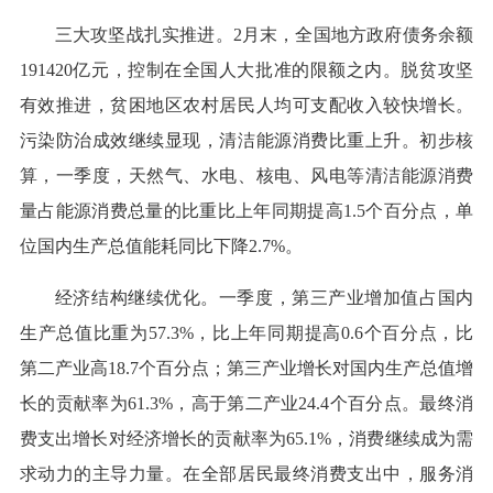
三大攻坚战扎实推进。2月末，全国地方政府债务余额
191420亿元，控制在全国人大批准的限额之内。脱贫攻坚
有效推进，贫困地区农村居民人均可支配收入较快增长。
污染防治成效继续显现，清洁能源消费比重上升。初步核
算，一季度，天然气、水电、核电、风电等清洁能源消费
量占能源消费总量的比重比上年同期提高1.5个百分点，单
位国内生产总值能耗同比下降2.7%。
经济结构继续优化。一季度，第三产业增加值占国内
生产总值比重为57.3%，比上年同期提高0.6个百分点，比
第二产业高18.7个百分点；第三产业增长对国内生产总值增
长的贡献率为61.3%，高于第二产业24.4个百分点。最终消
费支出增长对经济增长的贡献率为65.1%，消费继续成为需
求动力的主导力量。在全部居民最终消费支出中，服务消