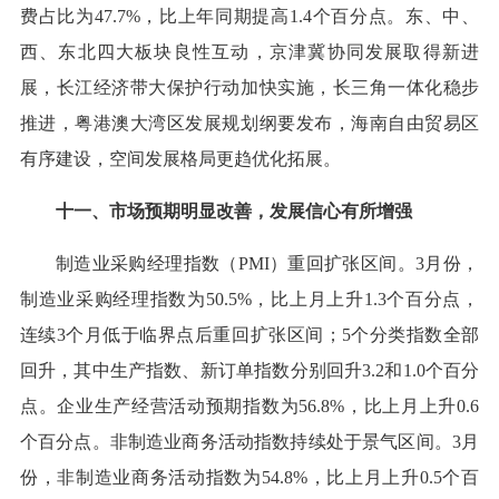
费占比为47.7%，比上年同期提高1.4个百分点。东、中、
西、东北四大板块良性互动，京津冀协同发展取得新进
展，长江经济带大保护行动加快实施，长三角一体化稳步
推进，粤港澳大湾区发展规划纲要发布，海南自由贸易区
有序建设，空间发展格局更趋优化拓展。
十一、市场预期明显改善，发展信心有所增强
制造业采购经理指数（PMI）重回扩张区间。3月份，
制造业采购经理指数为50.5%，比上月上升1.3个百分点，
连续3个月低于临界点后重回扩张区间；5个分类指数全部
回升，其中生产指数、新订单指数分别回升3.2和1.0个百分
点。企业生产经营活动预期指数为56.8%，比上月上升0.6
个百分点。非制造业商务活动指数持续处于景气区间。3月
份，非制造业商务活动指数为54.8%，比上月上升0.5个百