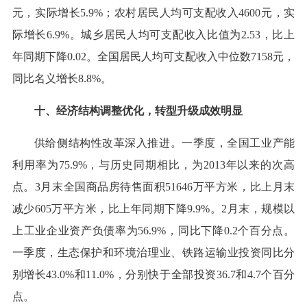
元，实际增长5.9%；农村居民人均可支配收入4600元，实
际增长6.9%。城乡居民人均可支配收入比值为2.53，比上
年同期下降0.02。全国居民人均可支配收入中位数7158元，
同比名义增长8.8%。
十、经济结构调整优化，转型升级成效明显
供给侧结构性改革深入推进。一季度，全国工业产能
利用率为75.9%，与历史同期相比，为2013年以来的次高
点。3月末全国商品房待售面积51646万平方米，比上月末
减少605万平方米，比上年同期下降9.9%。2月末，规模以
上工业企业资产负债率为56.9%，同比下降0.2个百分点。
一季度，生态保护和环境治理业、铁路运输业投资同比分
别增长43.0%和11.0%，分别快于全部投资36.7和4.7个百分
点。