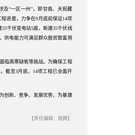
涉及“一区一州”，即甘南、天祝藏
工程进度，力争在9月底前保证14项
建35千伏变电站5座，新建35千伏线
水平，供电能力可满足群众脱贫致富用
员面临高寒缺氧等挑战。为确保工程
截至3月底，14项工程已全面开
化为创新、竞争、发展优势，为基建
【责任编辑：姚腾】