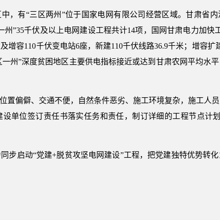
区中，有“三区两州”位于国家电网有限公司经营区域。甘肃省内
区一州”35千伏及以上电网建设工程共计14项，国网甘肃电力加快
容110千伏变电站6座，新建110千伏线路36.9千米；增容扩
，“一区一州”深度贫困地区主要供电指标接近或达到甘肃农网平均
多位置偏僻、交通不便，自然条件恶劣、施工环境复杂，施工人
建设单位签订责任书落实任务和责任，制订详细的工程节点计划。
同步启动“党建+脱贫攻坚电网建设”工程，把党建独特优势转