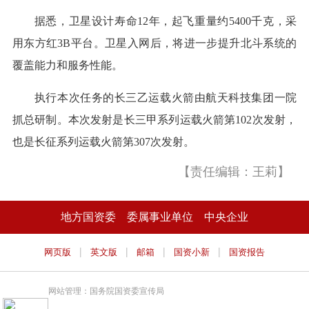
据悉，卫星设计寿命12年，起飞重量约5400千克，采
用东方红3B平台。卫星入网后，将进一步提升北斗系统的
覆盖能力和服务性能。
执行本次任务的长三乙运载火箭由航天科技集团一院
抓总研制。本次发射是长三甲系列运载火箭第102次发射，
也是长征系列运载火箭第307次发射。
【责任编辑：王莉】
地方国资委
委属事业单位
中央企业
|
|
|
|
网页版
英文版
邮箱
国资小新
国资报告
网站管理：国务院国资委宣传局