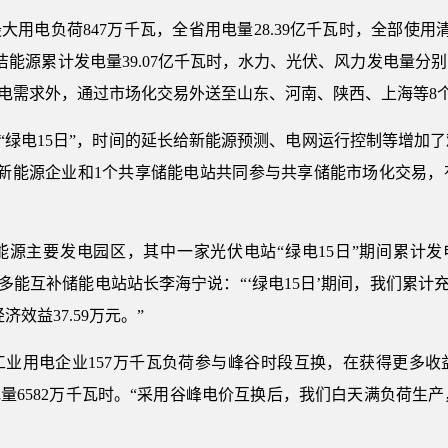
最大用电负荷847万千瓦，全省用电量28.39亿千瓦时，全部使用
能源累计发电量39.07亿千瓦时，水力、光伏、风力发电量分别为2
用电需求外，通过市场化交易外送至山东、河南、陕西、上海等8个省
再到“绿电15日”，时间的延长给新能源预测、电网运行控制等增
家新能源企业和1个共享储能电站共同参与共享储能市场化交易
源主要发电园区，其中一家光伏电站“绿电15日”期间累计发电3
能多能互补储能电站站长李海宁说：“‘绿电15日’期间，我们累计
济效益37.59万元。”
工业用电企业157万千瓦负荷参与峰谷时段互换，在获得更多
电量6582万千瓦时。“采用谷峰电价互换后，我们白天满负荷生产