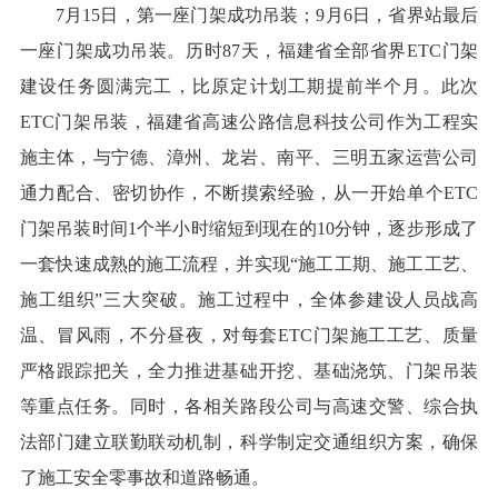
7月15日，第一座门架成功吊装；9月6日，省界站最后
一座门架成功吊装。历时87天，福建省全部省界ETC门架
建设任务圆满完工，比原定计划工期提前半个月。此次
ETC门架吊装，福建省高速公路信息科技公司作为工程实
施主体，与宁德、漳州、龙岩、南平、三明五家运营公司
通力配合、密切协作，不断摸索经验，从一开始单个ETC
门架吊装时间1个半小时缩短到现在的10分钟，逐步形成了
一套快速成熟的施工流程，并实现“施工工期、施工工艺、
施工组织”三大突破。施工过程中，全体参建设人员战高
温、冒风雨，不分昼夜，对每套ETC门架施工工艺、质量
严格跟踪把关，全力推进基础开挖、基础浇筑、门架吊装
等重点任务。同时，各相关路段公司与高速交警、综合执
法部门建立联勤联动机制，科学制定交通组织方案，确保
了施工安全零事故和道路畅通。