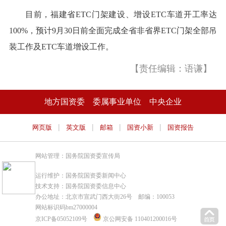
目前，福建省ETC门架建设、增设ETC车道开工率达
100%，预计9月30日前全面完成全省非省界ETC门架全部吊
装工作及ETC车道增设工作。
【责任编辑：语谦】
地方国资委
委属事业单位
中央企业
|
|
|
|
网页版
英文版
邮箱
国资小新
国资报告
网站管理：国务院国资委宣传局
运行维护：国务院国资委新闻中心
技术支持：国务院国资委信息中心
办公地址：北京市宣武门西大街26号 邮编：100053
网站标识码bm27000004
京ICP备05052109号
京公网安备 110401200016号