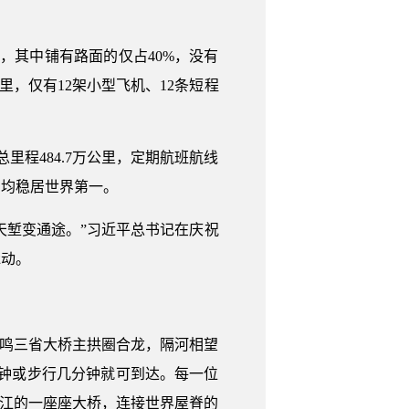
里，其中铺有路面的仅占40%，没有
公里，仅有12架小型飞机、12条短程
里程484.7万公里，定期航班航线
国均稳居世界第一。
天堑变通途。”习近平总书记在庆祝
脉动。
鸡鸣三省大桥主拱圈合龙，隔河相望
分钟或步行几分钟就可到达。每一位
长江的一座座大桥，连接世界屋脊的