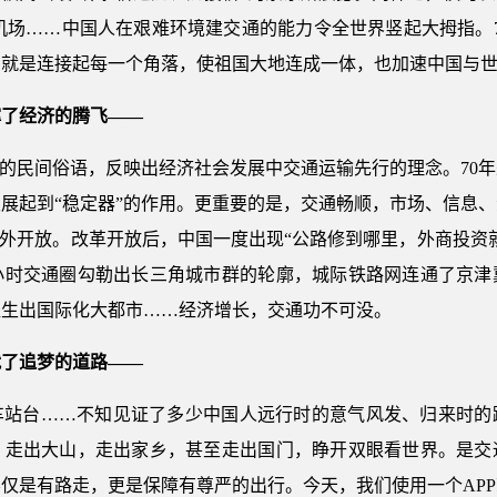
云端机场……中国人在艰难环境建交通的能力令全世界竖起大拇指
的就是连接起每一个角落，使祖国大地连成一体，也加速中国与
撑了经济的腾飞——
素的民间俗语，反映出经济社会发展中交通运输先行的理念。70年
展起到“稳定器”的作用。更重要的是，交通畅顺，市场、信息
对外开放。改革开放后，中国一度出现“公路修到哪里，外商投资
小时交通圈勾勒出长三角城市群的轮廓，城际铁路网连通了京津
催生出国际化大都市……经济增长，交通功不可没。
就了追梦的道路——
车站台……不知见证了多少中国人远行时的意气风发、归来时的踌
、走出大山，走出家乡，甚至走出国门，睁开双眼看世界。是交
仅是有路走，更是保障有尊严的出行。今天，我们使用一个AP