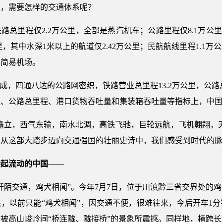
递，需要怎样的交通体系呢？
路总里程仅2.2万公里，全部是蒸汽机车；公路里程仅8.1万公
，其中水深1米以上的航道仅2.42万公里；民航航线里程1.1万
的简易机场。
成，四通八达的公路网密织，铁路营业总里程13.2万公里，公路总
里程、公路总里程、港口货物吞吐量和集装箱吞吐量等指标上，中
矗立，西气东输，南水北调，高铁飞驰，巨轮远航，飞机翱翔，
。从这部大踏步迈向交通强国的壮丽史诗中，我们感受到时代的
接起流动的中国——
阡陌交通，鸡犬相闻”。今年7月7日，位于川滇黔三省交界处的
，以前只能“鸡犬相闻”，因交通不便，很难往来，今后开车1
被高山峻岭间“桥连隧、隧接桥”的景象所震撼。同样地，横跨