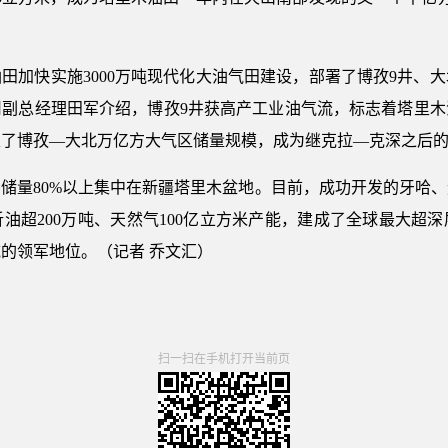
田加快实施3000万吨现代化大油气田建设，部署了博孜9井、大
司副总经理田军介绍，博孜9井获高产工业油气流，标志着塔里木
定了博孜—大北万亿方大气区储量规模，成为继克拉—克深之后
储量80%以上集中在新疆塔里木盆地。目前，成功开发的牙哈、迪
油超200万吨、天然气100亿立方米产能，建成了全球最大超
的领军地位。（记者 乔文汇）
扫一扫在手机打开当前页