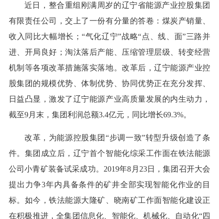
近日，整合重组刚满周岁的辽宁省能源产业控股集团
有限责任公司，交上了一份有分量的答卷：煤炭产销量、
收入同比大幅增长；“气化辽宁”战略“点、线、面”三路并
进、开局良好；淘汰落后产能、压缩管理层级、转变经营
机制等各项改革措施落实落地。改革后，辽宁能源产业控
股集团的规模优势、体制优势、协同优势正在充分发挥、
日益凸显，激发了辽宁能源产业高质量发展的内生动力，
截至9月末，集团利润总额3.4亿元，同比增长69.3%。
改革，为能源控股集团“步调一致”转型升级创造了条
件。集团成立后，辽宁首个智能化综采工作面在铁法能源
公司小青矿装备试采成功。2019年8月23日，集团召开大会
提出力争3年内具备条件的矿井全部实现智能化作业的目
标。如今，铁法能源大隆矿、晓南矿工作面智能化建设正
在积极推进，全集团信息化、智能化、机械化、自动化“四