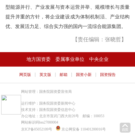
型能源并行、产业发展与资本运营并举、规模增长与质量
提升并重的方针，将企业建设成为体制机制活、产业结构
优、发展活力足、综合实力强的国内一流综合能源集团。
【责任编辑：张晓哲】
地方国资委
委属事业单位
中央企业
|
|
|
|
网页版
英文版
邮箱
国资小新
国资报告
网站管理：国务院国资委宣传局
运行维护：国务院国资委新闻中心
技术支持：国务院国资委信息中心
办公地址：北京市宣武门西大街26号 邮编：100053
网站标识码bm27000004
京ICP备05052109号
京公网安备 110401200016号