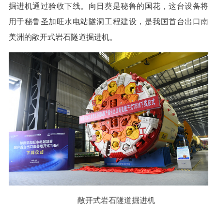
掘进机通过验收下线。向日葵是秘鲁的国花，这台设备将
用于秘鲁圣加旺水电站隧洞工程建设，是我国首台出口南
美洲的敞开式岩石隧道掘进机。
敞开式岩石隧道掘进机