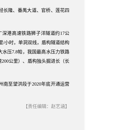
经长隆、番禺大道、官桥、莲花四
深港高速铁路狮子洋隧道约17公
0公里/小时，单洞双线，盾构隧道结构
最大水压7.8帕，我国最高水压力铁路
200公里）、盾构独头掘进长（长
。
南至望洪段于2020年底开通运营
【责任编辑：赵艺涵】