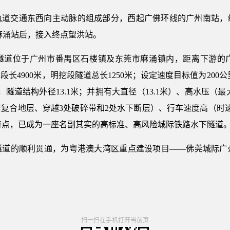
轨道交通东西向主动脉的组成部分，西起广佛环线的广州南站，
麻涌站后，接入终点望洪站。
隧道位于广州市番禺区石楼镇及东莞市麻涌镇内，距离下游的广
段长4900米，明挖段隧道总长1250米；设定速度目标值为20
，隧道结构外径13.1米；并拥有大直径（13.1米）、高水压（
复合地层、穿越3处破碎带和2处水下断层）、行车速度高（时速
”的特点，已成为一座名副其实的高标准、高风险城际铁路水下隧道
道的顺利贯通，为粤港澳大湾区重点建设项目——佛莞城际广州
扫一扫在手机打开当前页