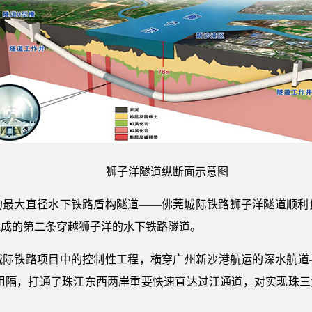
狮子洋隧道纵断面示意图
通的最大直径水下铁路盾构隧道——佛莞城际铁路狮子洋隧道顺
完成的第二条穿越狮子洋的水下铁路隧道。
城际铁路项目中的控制性工程，横穿广州新沙港航运的深水航道
堑阻隔，打通了珠江东西两岸重要快速直达过江通道，对实现珠三