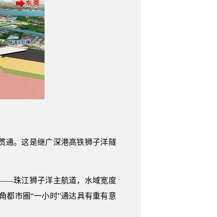
利贯通。这是继广深港高铁狮子洋隧
——珠江狮子洋主航道，水域宽度
角都市圈“一小时”通达具有重有意