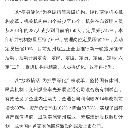
以“瘦身健体”为突破精简层级机构。经过两轮机关机
构改革，机关机构由23个减少至15个，机关在岗管理人员
从2013年的287人减少到目前的150人，定员减少47%；本
部矿井机构数量压缩了60%，管理岗位定员压缩15%，劳动
定员压缩10%。目前兖州煤业正全面推行新一轮瘦身健体
活动，启动开展定责、定岗、定编、定员、定额、定标“六
定”工作，促进机构再精简、人员再优化、效率再提升。
以“放权搞活”为抓手深化产权改革。坚持国有体制、
民营机制，兖州煤业率先开展金通公司混合所有制试点，
有效激发了企业内生动力，金通公司利润较2014年改制前
增长807%，资产负债率由102%下降至59.78%，实现了国有
资产保值增值。成功实施兖州煤业、兖煤澳洲股权激励计
划，成为国内首家实施股权激励的煤炭上市公司。