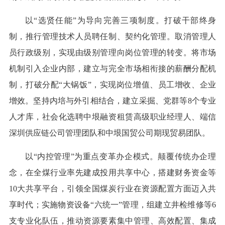
以“选贤任能”为导向完善三项制度。打破干部终身
制，推行管理技术人员聘任制、契约化管理。取消管理人
员行政级别，实现由级别管理向岗位管理的转变。将市场
机制引入企业内部，建立与完全市场相衔接的薪酬分配机
制，打破分配“大锅饭”，实现岗位增值、员工增收、企业
增效。坚持内培与外引相结合，建立采掘、党群等8个专业
人才库，社会化选聘中垠融资租赁高级职业经理人、端信
深圳供应链公司管理团队和中垠国贸公司期现贸易团队。
以“内控管理”为重点变革办企模式。颠覆传统办企理
念，在全煤行业率先建成投用共享中心，搭建财务资金等
10大共享平台，引领全国煤炭行业在资源配置方面迈入共
享时代；实施物资设备“六统一”管理，组建立井检维修等6
支专业化队伍，推动资源要素集中管理、高效配置、集成