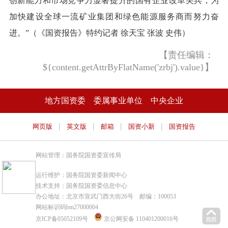
创新能力和市场竞争力显著提升的国有企业改革尖兵，为
加快建设全球一流矿业集团和绿色能源服务商而努力奋
进。”（《国资报告》特约记者 徐天宝 张波 史伟）
【责任编辑：
${content.getAttrByFlatName('zrbj').value}】
地方国资委
委属事业单位
中央企业
|
|
|
|
网页版
英文版
邮箱
国资小新
国资报告
网站管理：国务院国资委宣传局
运行维护：国务院国资委新闻中心
技术支持：国务院国资委信息中心
办公地址：北京市宣武门西大街26号 邮编：100053
网站标识码bm27000004
京ICP备05052109号
京公网安备 110401200016号