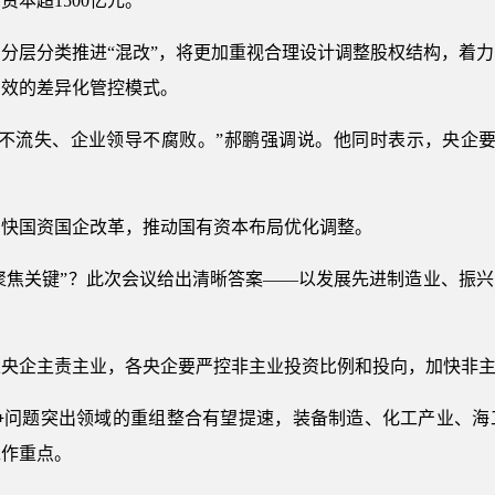
本超1500亿元。
分层分类推进“混改”，将更加重视合理设计调整股权结构，着
高效的差异化管控模式。
产不流失、企业领导不腐败。”郝鹏强调说。他同时表示，央企要
加快国资国企改革，推动国有资本布局优化调整。
“聚焦关键”？此次会议给出清晰答案——以发展先进制造业、振
定央企主责主业，各央企要严控非主业投资比例和投向，加快非
争问题突出领域的重组整合有望提速，装备制造、化工产业、海
工作重点。