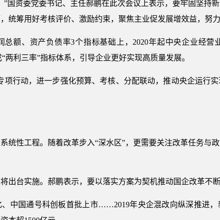
。”国资委党委书记、主任郝鹏在此次会议上表示，要牢固坚持
拓，统筹用好考核评价、激励约束，聚焦主业促发展增效益，努
润总额、资产负债率3个指标基础上，2020年起中央企业经营
成“两利三率”指标体系，引导企业更好实现高质量发展。
效专项行动，进一步强化预算、考核、分配联动，推动央企运行实
系统性工程。随着改革步入“深水区”，更需要关注改革任务与
案将出台实施。郝鹏表示，要以落实方案为契机推动国企改革不
、中国通号科创板首批上市……2019年央企混改向纵深推进，新