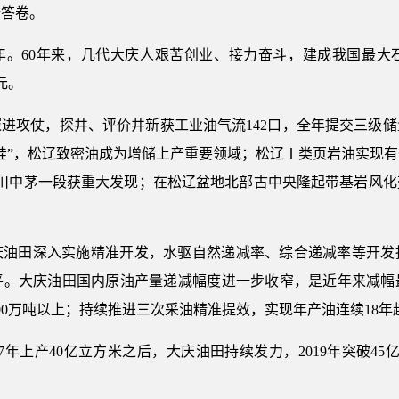
新答卷。
0周年。60年来，几代大庆人艰苦创业、接力奋斗，建成我国最大
元。
勘探进攻仗，探井、评价井新获工业油气流142口，全年提交三级
娃”，松辽致密油成为增储上产重要领域；松辽Ⅰ类页岩油实现
，川中茅一段获重大发现；在松辽盆地北部古中央隆起带基岩风化
庆油田深入实施精准开发，水驱自然递减率、综合递减率等开发
平。大庆油田国内原油产量递减幅度进一步收窄，是近年来减幅
00万吨以上；持续推进三次采油精准提效，实现年产油连续18年
7年上产40亿立方米之后，大庆油田持续发力，2019年突破4