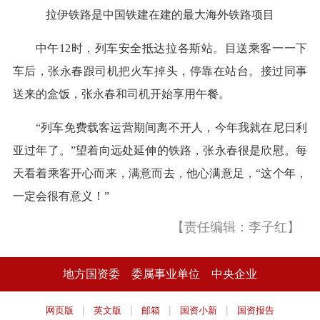
拉伊铁路是中国铁建在建的最大海外铁路项目
中午12时，列车安全抵达拉各斯站。目送乘客一一下
车后，张永春跟司机把火车掉头，停靠在站台。接过同事
送来的盒饭，张永春和司机开始享用午餐。
“列车免费载客运营期间离不开人，今年我就在尼日利
亚过年了。”望着向远处延伸的铁路，张永春很是欣慰。每
天看着乘客开心而来，满意而去，他心满意足，“这个年，
一定会很有意义！”
【责任编辑：李子红】
地方国资委
委属事业单位
中央企业
|
|
|
|
网页版
英文版
邮箱
国资小新
国资报告