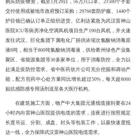
购买防疫物资，截至1月29日，56万只口罩、21500个手套
交付使用或被地市政府预订采购；29766套防护服、1440个
护目镜已确认订单正组织进货。亿利达紧急为武汉雷神山
医院ICU等病房净化空调风机项目生产190台风机，并火速
发往武汉。巨化集团下属电化厂捐供浓缩次氯酸钠消毒原
液8吨，相当于800吨氯酸钠消毒液，供给衢州绿色产业集
聚区、省能源集团等30多家单位，用于消毒防控，全力以
赴满足疫防控需求。省中医药饮片公司充分挖掘和调动产
能，配方煎药中心处方量同比增长超过50%，每天超8000
贴抗感防感专用汤剂送至各大医疗机构。
在建筑施工方面，物产中大集团元通线缆接到要在24
小时内向雷神山医院提供电缆的需求，连夜进行按照规定
长度吊运、分割、成盘、封头等包装工作，以最快速度抵
达一线，全力保障武汉雷神山医院电缆需求。