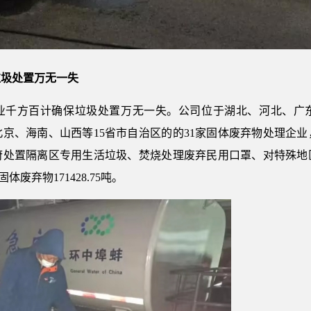
垃圾处置万无一失
业千方百计确保垃圾处置万无一失。公司位于湖北、河北、广
京、海南、山西等15省市自治区的的31家固体废弃物处理企
处置隔离区专用生活垃圾、焚烧处理废弃民用口罩、对特殊地区开
体废弃物171428.75吨。