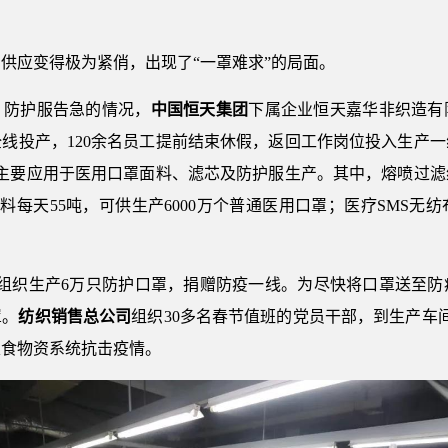
供应变得极为紧俏，出现了“一罩难求”的局面。
、防护服告急的情况，
中国恒天集团
下属企业恒天嘉华非织造有
线投产，120余名员工提前结束休假，返回工作岗位投入生产
主要应用于医用口罩面料、滤芯及防护服生产。其中，熔喷过滤纸
料每天55吨，可供生产6000万个普通医用口罩；医疗SMS无纺
组织生产6万只防护口罩，捐赠防疫一线。为尽快将口罩送至防
罩。
纺织销售总公司
组织30多名春节值班的党员干部，到生产车
粮食物资系统抗击疫情。