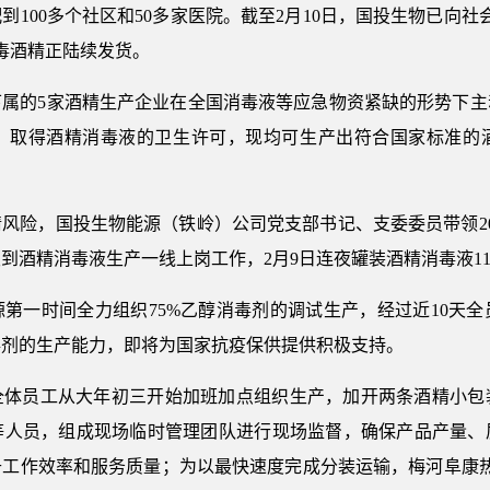
100多个社区和50多家医院。截至2月10日，国投生物已向社
消毒酒精正陆续发货。
下属的5家酒精生产企业在全国消毒液等应急物资紧缺的形势下主
，取得酒精消毒液的卫生许可，现均可生产出符合国家标准的
风险，国投生物能源（铁岭）公司党支部书记、支委委员带领20
酒精消毒液生产一线上岗工作，2月9日连夜罐装酒精消毒液114
第一时间全力组织75%乙醇消毒剂的调试生产，经过近10天
毒剂的生产能力，即将为国家抗疫保供提供积极支持。
全体员工从大年初三开始加班加点组织生产，加开两条酒精小包
等人员，组成现场临时管理团队进行现场监督，确保产品产量、
工作效率和服务质量；为以最快速度完成分装运输，梅河阜康热