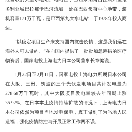
多利亚城巴拉那伊巴河流域，处在巴西负荷中心地带，装
机容量171万千瓦，是巴西第九大水电站，于1978年投入商
运。
“以稳定项目生产来支持国内抗击疫情，这是我们远在
海外人可以做的。”在向国内提供了一批批加急筹措的医疗
物资后，国家电投上海电力日本公司董事长章健说。
1月22日至2月11日，国家电投上海电力所属日本公司
在大阪、三田、筑波的三个光伏发电项目共计发电量为
278.68万千瓦时，其中大阪项目发电量较去年同期上涨
35.92%。在日本本土疫情持续扩散的情况下，上海电力日
本公司依然为项目当地发电保电，真正做到了为当地人民
造福，强化疫情防控与开展正常工作两不误。