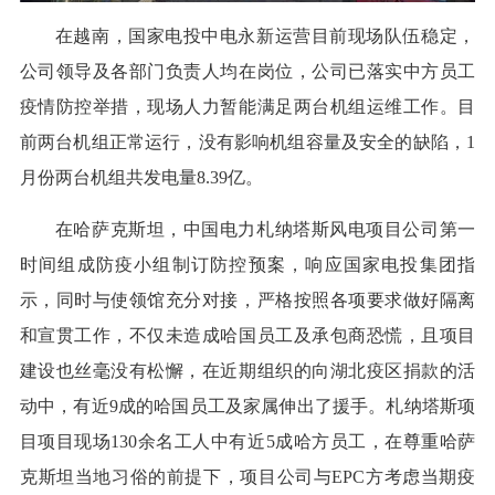
在越南，国家电投中电永新运营目前现场队伍稳定，
公司领导及各部门负责人均在岗位，公司已落实中方员工
疫情防控举措，现场人力暂能满足两台机组运维工作。目
前两台机组正常运行，没有影响机组容量及安全的缺陷，1
月份两台机组共发电量8.39亿。
在哈萨克斯坦，中国电力札纳塔斯风电项目公司第一
时间组成防疫小组制订防控预案，响应国家电投集团指
示，同时与使领馆充分对接，严格按照各项要求做好隔离
和宣贯工作，不仅未造成哈国员工及承包商恐慌，且项目
建设也丝毫没有松懈，在近期组织的向湖北疫区捐款的活
动中，有近9成的哈国员工及家属伸出了援手。札纳塔斯项
目项目现场130余名工人中有近5成哈方员工，在尊重哈萨
克斯坦当地习俗的前提下，项目公司与EPC方考虑当期疫