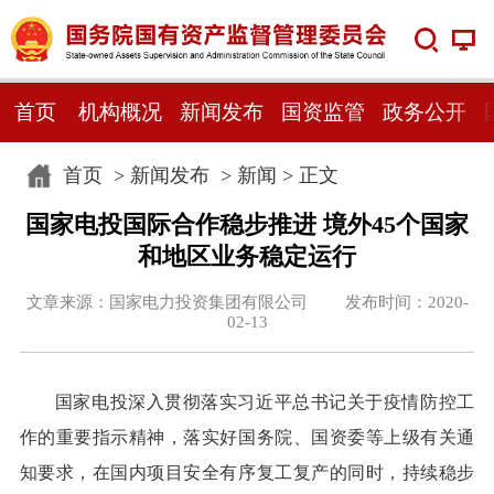
首页
机构概况
新闻发布
国资监管
政务公开
首页
>
新闻发布
>
新闻
> 正文
国家电投国际合作稳步推进 境外45个国家
和地区业务稳定运行
文章来源：国家电力投资集团有限公司 发布时间：2020-
02-13
国家电投深入贯彻落实习近平总书记关于疫情防控工
作的重要指示精神，落实好国务院、国资委等上级有关通
知要求，在国内项目安全有序复工复产的同时，持续稳步