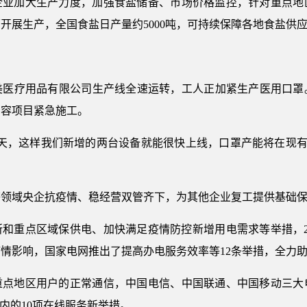
企业加大生产力度，加强食盐储备、市场价格监控，针对重点地
开展生产，全国食盐日产量约5000吨，可持续保障各地食盐供
而美医疗用品有限公司生产线全速运转，工人正加紧生产医用口罩
增容项目紧急施工。
天，这样我们新增的两台设备就能很快上线，口罩产能将在现有基
等领域央企抗疫情、稳经营双管齐下，为其他企业复工提供基础
所和重点区域保供电、加快满足疫情防控新增用电需求等举措，2
对疫情影响，国家电网推出了提高办电服务效率等12条举措，全力
重点地区用户的正常通信，中国电信、中国联通、中国移动三大
内的10项在线服务新举措。