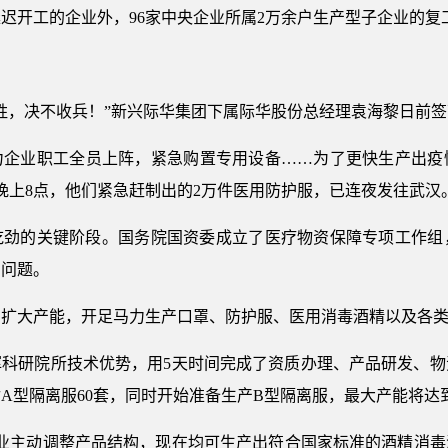
迟开工的企业外，96家中央企业所属2万余户生产型子企业的复工
胜，决不收兵！”新兴际华集团下属际华股份总经理袁海黎日前签
力企业职工全员上阵，紧急购置专用设备……为了更快生产出疫
日晚上8点，他们紧急赶制出的2万件医用防护服，已连夜发往武汉
吃劲的关键阶段。国务院国资委成立了医疗物资保障专项工作组
出问题。
、扩大产能，开足马力生产口罩、防护服、医用消毒酒精以及各
挥科研院所技术优势，用5天时间完成了资质办理、产品研发、物
型隔离服60套，同时开始准备生产B型隔离服，最大产能将达到每
业主动调整产品结构，现在均可生产出符合国家标准的酒精消毒液