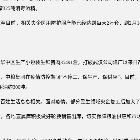
赠325吨消毒酒精。
至目前，相关央企医用防护服产能已经达到每天2万套，到2月1
。
定
部华中区生产小包装生鲜猪肉35491盒，打破武汉公司建厂以来
，中粮集团在疫情防控期间“不停工、保生产、保供应”。目前
用油约300吨。
与百姓生活息息相关。面对疫情，部分民生领域央企复工后加大
动，各地直属库积极做好轮换销售出库，切实保障粮油供应和市场