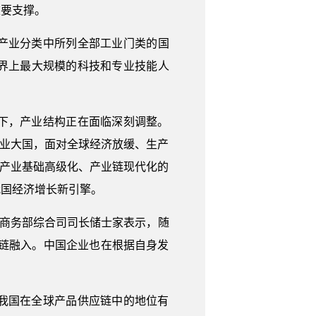
重要支撑。
国产业分类中所列全部工业门类的国
界上最大规模的科技和专业技能人
下，产业结构正在面临深刻调整。
造业大国，面对全球经济放缓、生产
着产业基础高级化、产业链现代化的
我国经济增长新引擎。
”商务部综合司司长储士家表示，随
链融入。中国企业也在根据自身发
我国在全球产品供应链中的地位有