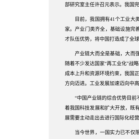
部研究室主任许召元表示。我国
目前，我国拥有41个工业大
家。产业门类齐全，基础设施完
才队伍优势，将中国打造成了全球
产业链大而全是基础，大而
随着不少发达国家“再工业化”战
成本上升和资源环境约束，我国正
方向迈进。工业发展加速迈向中
“中国产业链的综合优势目前
着我国科技发展和扩大开放，既
展需要主动走出去进行国际化经
当今世界，一国实力已不仅