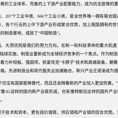
完善的工业体系、完备的上下游产业配套能力，成为抗击疫情的
类、207个工业中类、666个工业小类，是全世界唯一拥有联合
善，各个行业的上中下游产业形成聚合优势，加上我国拥有的世
的制造基地，成就了“中国制造”。
强、大而优则是我们的努力方向。在新一轮科技革命的重大机遇
略陆续实施，制造业重新成为全球经济竞争的一个焦点。作为制
着力补短板、强弱项，抓紧攻克“卡脖子”技术和高端装备，朝
高端，先进制造业和现代服务业加速融合，新兴产业正逐渐成为
不仅没有国家能够替代，而且还会随着新的产业加入更加完善。
有像5G这样的国内新产业链形成，也有像特斯拉这样的国外产业
营。
限于技术和资本，更包括价值链、供应链和产业链的综合优势。