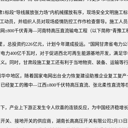
甘肃1标段“导线展放张力场”内机械摆放有序，现场安全文明施工
复工动员，并组织人员对现场疫情防控工作作检查督导。施工人
网±800千伏青海—河南特高压直流输电工程（以下简称“青豫工
7公里，总投资约226亿元，计划今年建成投运。”国网甘肃省电
电力400亿千瓦时，对于促进西北可再生能源基地开发，满足
意义。同时，甘肃段施工复工还有利于当地物资、装备、运输等
到华中地区，随着国家电网出台全力恢复建设助推企业复工复产
已经复工的雅中—江西±800千伏特高压直流、张北柔性直流等在
动下，产业上下游正发生令人欣喜的连锁反应，为中国经济稳增
开关、接地开关的供应商，湖南长高高压开关有限公司2月13