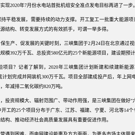
实现2020年7月份水电站首批机组安全准点发电目标再进了一步
保持平稳发展，需要持续的动力支撑。开工复工一批重大能源项
能源结构、转变发展方式的有效抓手，可谓一举多得。
保生产、促发展的关键时刻，三峡集团于2月24日在北京通过
模392万千瓦、总投资580亿元的25个新能源项目，建设期预计
项目？记者了解到，2020年三峡集团计划新建和续建新能源
年底计划完成并网装机300万千瓦。项目全部建成投产后，年上网
元，年减排二氧化碳约820万吨。
，投资规模大、辐射范围广、带动作用强，是三峡集团在做好“
开工的25个项目分布于广东、江苏、福建、宁夏、河北等14
业结构、推动经济社会高质量发展具有重要促进作用。
经营遇到困难，而电网建设能惠及方方面面，为更多市场主体带