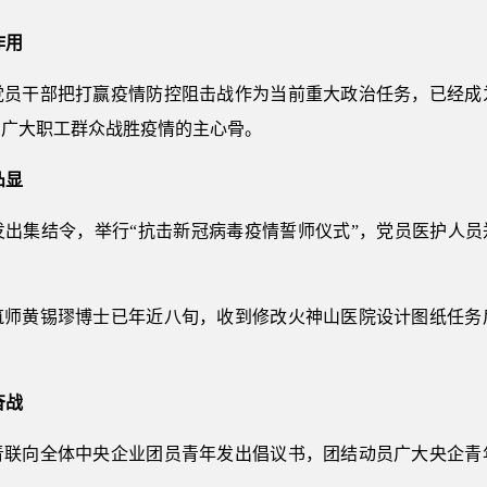
作用
党员干部把打赢疫情防控阻击战作为当前重大政治任务，已经成
为广大职工群众战胜疫情的主心骨。
凸显
出集结令，举行“抗击新冠病毒疫情誓师仪式”，党员医护人员
筑师黄锡璆博士已年近八旬，收到修改火神山医院设计图纸任务
奋战
青联向全体中央企业团员青年发出倡议书，团结动员广大央企青