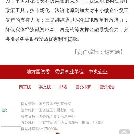
力，平衡好稳增长和防风险的关系；二是运用结构性货币
政策工具，按市场化、法治化原则加大对中小微企业复工
复产的支持力度；三是继续通过深化LPR改革释放潜力，
降低实体经济融资成本；四是统筹发挥金融系统合力，分
类引导各类银行发放优惠利率贷款。
【责任编辑：赵艺涵】
地方国资委
委属事业单位
中央企业
|
|
|
|
网页版
英文版
邮箱
国资小新
国资报告
网站管理：国务院国资委宣传局
运行维护：国务院国资委新闻中心
技术支持：国务院国资委信息中心
办公地址：北京市宣武门西大街26号 邮编：100053
网站标识码bm27000004