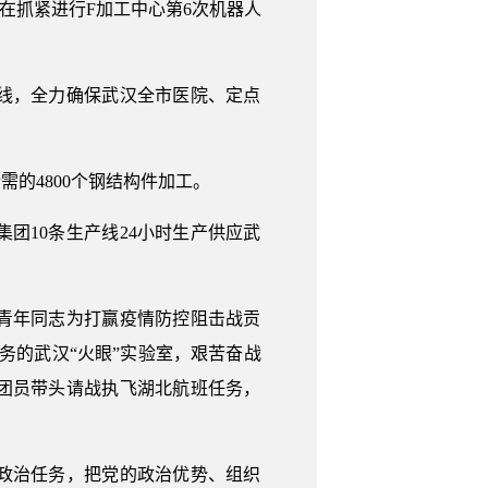
在抓紧进行F加工中心第6次机器人
线，全力确保武汉全市医院、定点
的4800个钢结构件加工。
团10条生产线24小时生产供应武
青年同志为打赢疫情防控阻击战贡
务的武汉“火眼”实验室，艰苦奋战
名团员带头请战执飞湖北航班任务，
政治任务，把党的政治优势、组织