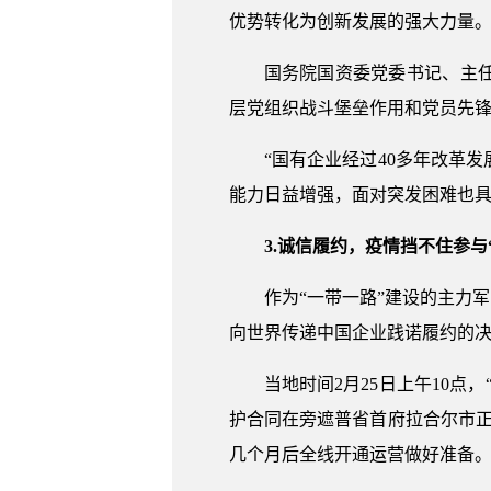
优势转化为创新发展的强大力量
国务院国资委党委书记、主
层党组织战斗堡垒作用和党员先
“国有企业经过40多年改革
能力日益增强，面对突发困难也具
3.诚信履约，疫情挡不住参与
作为“一带一路”建设的主力
向世界传递中国企业践诺履约的
当地时间2月25日上午10
护合同在旁遮普省首府拉合尔市正
几个月后全线开通运营做好准备