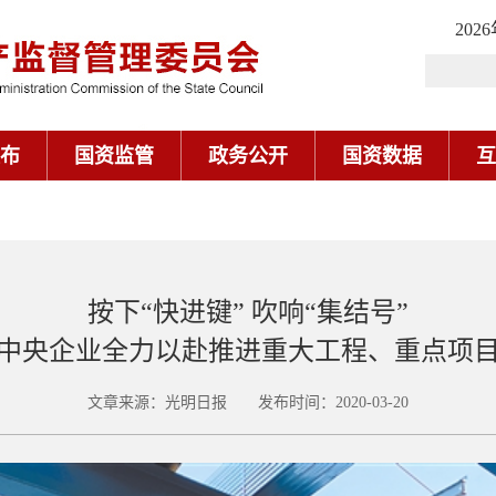
202
布
国资监管
政务公开
国资数据
互
按下“快进键” 吹响“集结号”
中央企业全力以赴推进重大工程、重点项
文章来源：光明日报 发布时间：2020-03-20