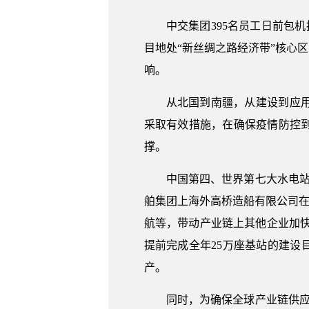
中交集团395名员工日前包
目地处“新丝绸之路经济带”核心
响。
从北国到南疆，从建设到应
采取有效措施，在确保疫情防控
撑。
中国第四、世界第七大水电站
舶集团上海外高桥造船有限公司在复
航等，带动产业链上其他企业加快
提前完成全年25万座基站的建设
产。
同时，为确保全球产业链供应