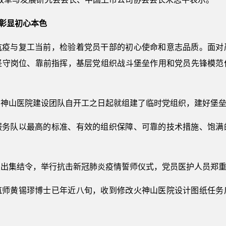
线彰显初心本色
抗疫与复工当前，检验着党员干部的初心使命和意志品质。面对
坚守岗位、靠前指挥，基层党组织战斗堡垒作用和党员先锋模范
雷神山医院建设团队自开工之日起就组建了临时党组织，建好堡
服务队以最高的标准、有效的组织保障、可靠的技术措施、饱满
出集结令，举行抗击新冠肺炎疫情誓师仪式，党员医护人员郑重
筑师黄锡璆博士已年近八旬，收到修改火神山医院设计图纸任务