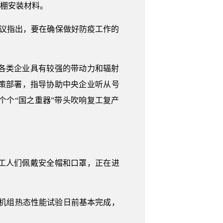
顶棚安装材料。
会议指出，要在确保做好防疫工作的
各类企业具有较强的带动力和辐射
策部署，指导协助中央企业听从号
个“国之重器”带头吹响复工复产
工人们佩戴安全帽和口罩，正在进
号机组热态性能试验日前基本完成，