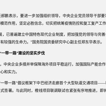
。
任郝鹏表示，要进一步加强组织领导，中央企业党员领导干部要
锋模范作用，坚定必胜信念，切实把统筹疫情防控和复工复产工
发展，已普遍建立中国特色现代企业制度，把加强党的领导与完
有较强的生命力。”国务院国资委研究中心副主任郑东华表示。
“一带一路”建设的坚实步伐
军，中央企业多措并举保障海外项目平稳运行，加强国际产能合
决心和实力。
点，“一带一路”倡议框架下中巴经济走廊首个大型轨道交通项目—
式签署。与此同时，橙线项目联调联试也紧张有序地推进，即将
。