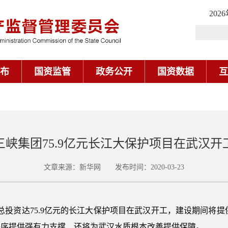
202
布
国资监管
政务公开
国资数据
互
三峡集团75.9亿元长江大保护项目在武汉开
文章来源：新华网 发布时间：2020-03-23
总投资达75.9亿元的长江大保护项目在武汉开工，建设期间将提
秩序提供强有力支撑，还将为武汉水质根本改善提供保障。