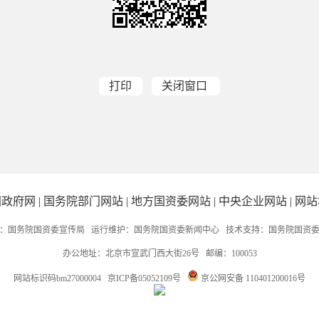
打印
关闭窗口