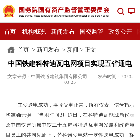
首页
机构概况
新闻发布
国资监管
政务公开
首页
>
新闻发布
>
新闻
> 正文
中国铁建科特迪瓦电网项目实现五省通电
文章来源：中国铁道建筑集团有限公司 发布时间：2020-
03-25
“主变送电成功，各段受电正常，所有仪表、信号指示
均准确无误！”当地时间3月17日，在科特迪瓦能源局代表
及中国铁建所属中铁二十五局科特迪瓦电网发展和改造项
目员工的共同见证下，芒科诺变电站一次性送电成功，标