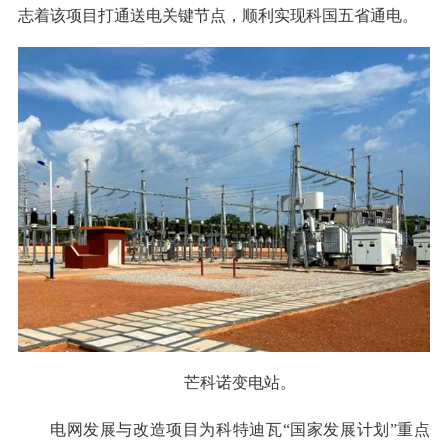
志着该项目打通送电关键节点，顺利实现科国五省通电。
芒科诺变电站。
电网发展与改造项目为科特迪瓦“国家发展计划”重点