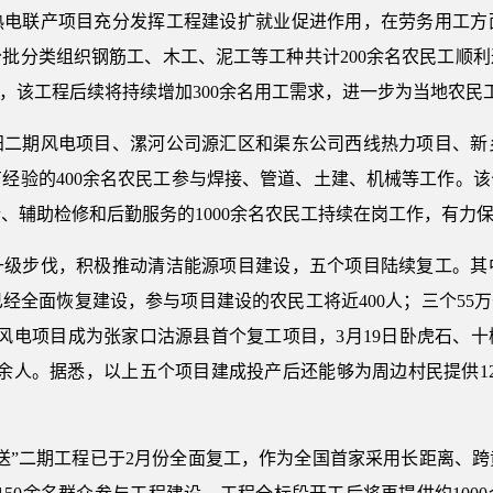
热电联产项目充分发挥工程建设扩就业促进作用，在劳务用工方
批分类组织钢筋工、木工、泥工等工种共计200余名农民工顺
道，该工程后续将持续增加300余名用工需求，进一步为当地农民
阳二期风电项目、漯河公司源汇区和渠东公司西线热力项目、新
经验的400余名农民工参与焊接、管道、土建、机械等工作。
、辅助检修和后勤服务的1000余名农民工持续在岗工作，有力
升级步伐，积极推动清洁能源项目建设，五个项目陆续复工。其
经全面恢复建设，参与项目建设的农民工将近400人；三个55万
同风电项目成为张家口沽源县首个复工项目，3月19日卧虎石、
0余人。据悉，以上五个项目建成投产后还能够为周边村民提供1
送”二期工程已于2月份全面复工，作为全国首家采用长距离、