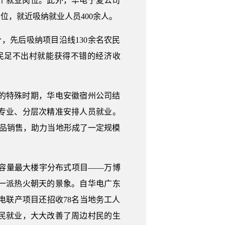
0个就业岗位。此外，华电宁夏公司
，就近吸纳就业人员400余人。
，先后吸纳项目沿线130余名农民
民足不出村就能获得不错的经济收
。
的特殊时期，华电安徽宿州公司结
专业、分层次精准安排人员就业。
产品销售，助力当地形成了一定规模
机容量最大楼宇分布式项目——万博
一派热火朝天的景象。自华电广东
热电联产项目还招收78名当地务工人
民就业，大大改善了周边村民的生