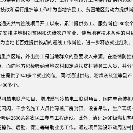
150余名群众参与工程建设，工程全标段开工后将再提供约100
技改和运行维护等工作中为当地农民工、贫困地区劳动力提供岗位
通天然气管线项目开工以来，累计提供务工、服务岗位280余个
先安排驻地相对贫困和边缘农户就业，使当地有技术条件的村
将为当地老百姓提供长期的巡线工作岗位，进一步释放就业红利
出重点区域，外出务工是当地群众的重要收入来源。在疫情防控
际，面向地方积极吸纳当地农村和定点扶贫村镇务工人员，并分
近村庄提供了340多个就业岗位，同时通过供热、粉煤灰灰渣等副
00多个。
级燃机热电联产项目、增城燃气冷热电三联供项目、国内单台装
光闪闪，千余名施工人员忙碌着厂房封顶、设备吊装，生产现场
纳2600余名农民工参与工程建设。此外，清远2×9F级燃机
械操作、后勤、保洁等辅助业务工作。通过项目建设带动周边村