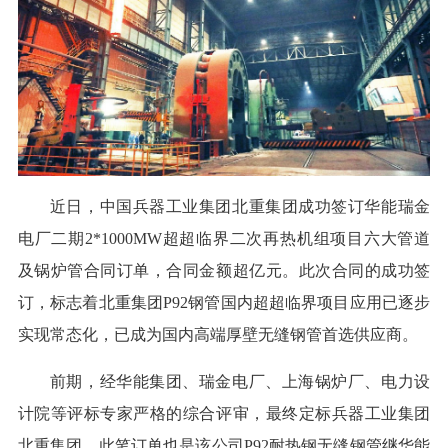
近日，中国兵器工业集团北重集团成功签订华能瑞金
电厂二期2*1000MW超超临界二次再热机组项目六大管道
及锅炉管合同订单，合同金额超亿元。此次合同的成功签
订，标志着北重集团P92钢管国内超超临界项目应用已逐步
实现常态化，已成为国内高端厚壁无缝钢管首选供应商。
前期，经华能集团、瑞金电厂、上海锅炉厂、电力设
计院等评标专家严格的综合评审，最终定标兵器工业集团
北重集团。此笔订单也是该公司P92耐热钢无缝钢管继华能