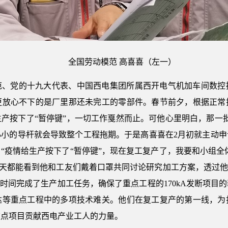
全国劳动模范 高喜喜（左一）
范、党的十九大代表、中国西电集团所属西开电气机加车间数控
更放心不下的是厂里那还未完工的零部件。春节前夕，根据正常
按下了“暂停键”，一切工作戛然而止。可他心里明白，那一批S13
小小的导杆就会导致整个工程拖期。于是高喜喜在2月初就主动申
“疫情给生产按下了“暂停键”，现在复工复产了，我要和小组全
每天都能看到他和工友们戴着口罩共同讨论研究加工方案，透过他
一时间完成了生产加工任务，确保了重点工程的170kA发断项目
达等重点工程中的多项技术难关。他们在复工复产的第一线，为
重点项目贡献西电产业工人的力量。