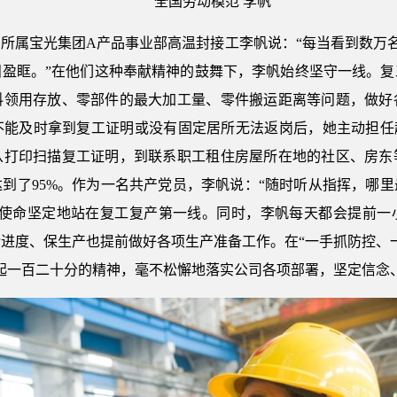
全国劳动模范 李帆
所属宝光集团A产品事业部高温封接工李帆说：“每当看到数万名
泪盈眶。”在他们这种奉献精神的鼓舞下，李帆始终坚守一线。复
料领用存放、零部件的最大加工量、零件搬运距离等问题，做好
不能及时拿到复工证明或没有固定居所无法返岗后，她主动担任起
从打印扫描复工证明，到联系职工租住房屋所在地的社区、房东
到了95%。作为一名共产党员，李帆说：“随时听从指挥，哪
和使命坚定地站在复工复产第一线。同时，李帆每天都会提前一
进度、保生产也提前做好各项生产准备工作。在“一手抓防控、
起一百二十分的精神，毫不松懈地落实公司各项部署，坚定信念