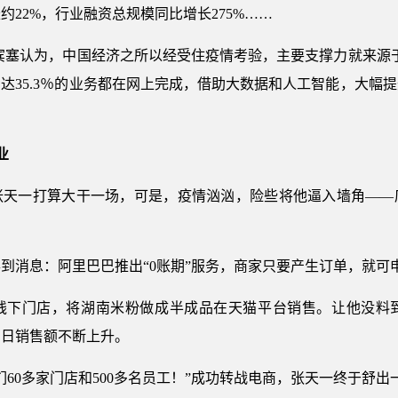
22%，行业融资总规模同比增长275%……
宾塞认为，中国经济之所以经受住疫情考验，主要支撑力就来源
达35.3％的业务都在网上完成，借助大数据和人工智能，大幅
业
张天一打算大干一场，可是，疫情汹汹，险些将他逼入墙角——
到消息：阿里巴巴推出“0账期”服务，商家只要产生订单，就可
线下门店，将湖南米粉做成半成品在天猫平台销售。让他没料
……日销售额不断上升。
60多家门店和500多名员工！”成功转战电商，张天一终于舒出