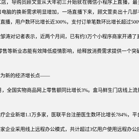
二店，导购员顾文萱从大年初三开始就在微信小程序上直播，最
和电脑的换新需求明显增加，一场直播下来，顾文萱卖出十几部
播，用户数环比增长近300%，支付订单笔数环比增长超过500
邹涛对记者表示，近两个月间，已有约3万个小程序商家开通了
零售等新业态能有效降低疫情影响，给释放消费需求提供一个突
成为新的经济增长点——
2月，全国实物商品网上零售额同比增长3%。盒马鲜生门店线上流
企业新增1.1万多家，医联平台注册医生数环比增长784%，平台
0万家企业采用线上远程办公模式，共计超过3亿用户使用远程办公