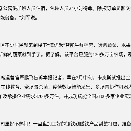
身公寓供加班人员住宿，包装人员24小时待命。除按订单足额
能储备。”刘军说。
—
区不少居民就来到楼下“海优禾”智能生鲜柜旁，选购蔬菜、水
新鲜的蔬菜就到手了。据了解，该平台已服务120多万亩农场，覆
首席运营官严鹏飞告诉本报记者，早在2月中旬，卡奥斯就推出企
在线教育、全场景杀菌、疫情数据智能采集、多场景协作机器人
及承接企业需求8700多万件，并成功赋能全国2100多家企业实
—
司里好不热闹！一盘盘加工好的钕铁硼磁铁产品封装打包，准备