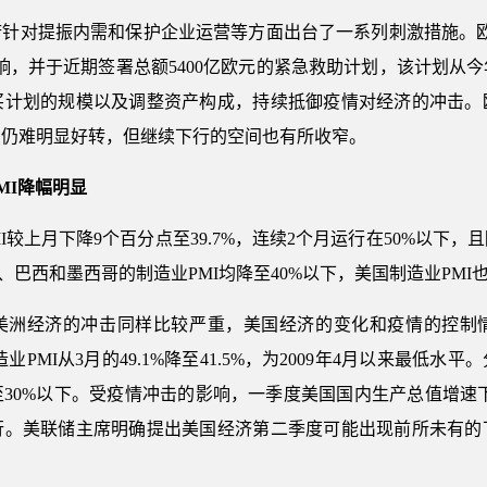
府针对提振内需和保护企业运营等方面出台了一系列刺激措施。欧
响，并于近期签署总额5400亿欧元的紧急救助计划，该计划从今
买计划的规模以及调整资产构成，持续抵御疫情对经济的冲击。
虽仍难明显好转，但继续下行的空间也有所收窄。
MI降幅明显
PMI较上月下降9个百分点至39.7%，连续2个月运行在50%以
、巴西和墨西哥的制造业PMI均降至40%以下，美国制造业PMI
美洲经济的冲击同样比较严重，美国经济的变化和疫情的控制
业PMI从3月的49.1%降至41.5%，为2009年4月以来最低
0%以下。受疫情冲击的影响，一季度美国国内生产总值增速下降
行。美联储主席明确提出美国经济第二季度可能出现前所未有的