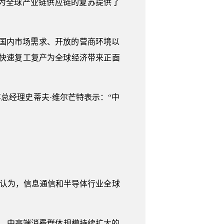
为全球产业链供应链的复苏提供了
国内市场需求、开放的营商环境以
国快速复工复产为全球经济带来正面
总经理史蒂夫·维尔芒特表示：“中
樸认为，信息通信和半导体行业全球
、中高端消费群体规模持续扩大的