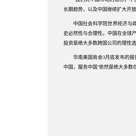
长期趋势，以及中国继续扩大开放
中国社会科学院世界经济与
史必然性与合理性。中国在全球
投资是绝大多数跨国公司的理性选
华南美国商会3月底发布的报
中国，服务中国’依然是绝大多数