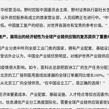
在华经营活动。野村控股中国委员会主席、野村证券执行副社长饭
新设外资控股券商成立的首家营业部，人员招聘正在进行中。“中
低。中国复工复产的经验，对世界各国也有宝贵的参考价值。”
复产，展现出的经济韧性为全球产业链供应链的复苏提供了重要
国产业分类中所列全部工业门类的国家，拥有产业配套、基础设
。受访外企认为，中国全产业链优势明显，对维护世界产业链供
到疫情很大影响。如今，医科达总部把欧洲工厂的生产任务分配
在北京的工厂接到医用直线加速器的全球订单量同比增长100%。
从北京工厂向全球供货。“在中国设立工厂，是正确的选择！”
各经济体要素成本、产业配套、基础设施、人才特点等综合因素作
为，信息通信产业分工高度国际化，需要全球产业链供应链紧密