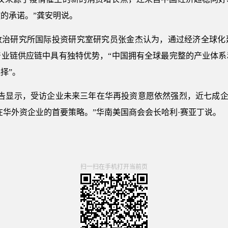
的承诺。”龚安明说。
政治研究所国际投资研究室研究员张金杰认为，通过经济全球化
产业链供应链中具有独特优势，“中国拥有全球最完整的产业体系
择”。
告显示，受访企业未来三年在华再投资意愿依然强烈，近七成企业计
在华外资企业的首要策略。”华南美国商会会长哈利·赛亚丁说。
扫一扫在手机打开当前页