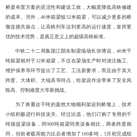
桥梁布置方案的灵活性和建设工效，大幅度降低高铁修建
的成本。另外，40米箱梁较32米箱梁，可以减少更多的桥
墩连接共振点，让高铁列车达到更高的运行速度，发挥更
优的技术优势，是真正意义上的超级高铁标准。
中铁二十二局集团江阴东制梁场场长张博说，40米千
吨箱梁相对于32米箱梁，不仅在梁场生产时对浇注施工、
维护保养等环节提出了工艺、工法新要求，而且由于其大
跨度、大体积、大锚具等特点，给架设作业带来了安全风
险高、控制难度大等新挑战。
为了将重达千吨的庞然大物顺利架设到桥墩上，技术
小组积极进行科技攻关。经过比选，他们订购了专用的千
吨级提梁设备，同900吨箱梁同类设备相比，两者跨度相
同，但前者载荷能力比后者增加了100多吨，5月初完成组