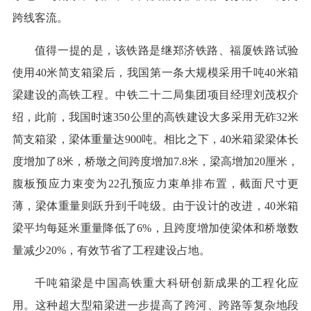
跨线客流。
值得一提的是，该铁路是继郑济铁路、福厦铁路试验
使用40米简支箱梁后，我国第一条大规模采用千吨40米箱
梁建设的高铁工程。中铁二十二局集团项目经理刘茂权介
绍，此前，我国时速350公里的高铁建设大多采用无砟32米
简支箱梁，梁体重量达900吨。相比之下，40米箱梁梁体长
度增加了8米，桥墩之间跨度增加7.8米，梁高增加20厘米，
腹板预应力束变为22孔预应力束单排布置，截面尺寸更
薄，梁体重量则跃升到千吨级。由于设计的改进，40米箱
梁平均每延米重量降低了6%，且跨度增加使梁体和桥墩数
量减少20%，有效节省了工程建设占地。
千吨箱梁是中国高铁重大科研创新成果的工程化应
用。这种超大型箱梁进一步提高了跨河、跨路等复杂地段