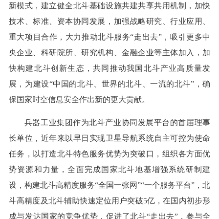
新模式，建立健全北斗基础设施共建共享共用机制，加快
技术、标准、资本协同发展，加强战略研究、行业应用、
重大项目合作，大力推动北斗服务“走出去”，吸引更多中
央企业、科研院所、研究机构、金融企业等主体加入，加
快构建北斗创新生态，共同推动我国北斗产业高质量发
展，为建设“中国的北斗、世界的北斗、一流的北斗”，确
保国家时空信息安全作出新的更大贡献。
兵器工业集团作为北斗产业协同发展平台的首届理事
长单位，近年来以早日实现卫星导航系统自主可控为使命
任务，以打造北斗特色服务优势为突破口，组织各方面优
势资源和力量，全面完成国家北斗地基增强系统研制建
设，构建北斗高精度服务“全国一张网”“一个服务平台”，北
斗高精度及北斗辅助快速定位用户突破5亿，在国内初步形
成与发达国家的竞争优势，促进了北斗“走出去”，参与全