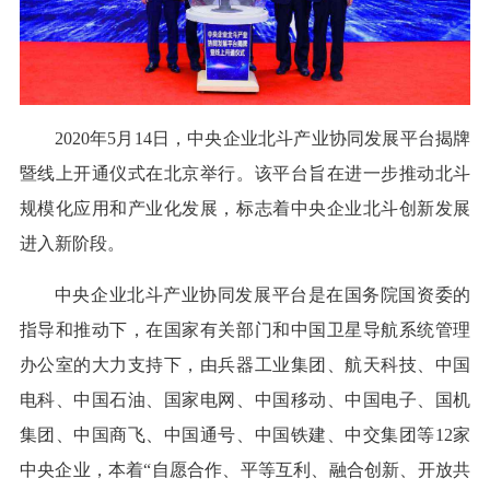
2020年5月14日，中央企业北斗产业协同发展平台揭牌
暨线上开通仪式在北京举行。该平台旨在进一步推动北斗
规模化应用和产业化发展，标志着中央企业北斗创新发展
进入新阶段。
中央企业北斗产业协同发展平台是在国务院国资委的
指导和推动下，在国家有关部门和中国卫星导航系统管理
办公室的大力支持下，由兵器工业集团、航天科技、中国
电科、中国石油、国家电网、中国移动、中国电子、国机
集团、中国商飞、中国通号、中国铁建、中交集团等12家
中央企业，本着“自愿合作、平等互利、融合创新、开放共