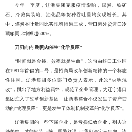
今年一季度，辽港集团克服疫情影响，煤炭、铁矿
石、冷藏集装箱、油化品等货种吞吐量均实现增长。其
中，煤炭吞吐量同比实现增幅逾三成，营口港外贸进口冷
藏箱同比增幅超600%。
刀刃向内 剜赘肉催生“化学反应”
“时间就是金钱、效率就是生命”，这句由蛇口工业区
在1981年首倡的口号，是招商局改革创新精神的一个标志
性注脚。辽港集团多位部门负责人表示，此次“央地混
改”，跳出了地方利益羁绊，规范了企业管理，为辽宁港口
集团注入了改革创新基因，让两港整合不仅发生了资产变
动的“物理反应”，更是发生了体制机制变革的“化学反应”。
辽港集团的一些下属企业，是亏损低效企业，剜去这
些赘肉，才能轻装上阵。周擎红说：“我们决定三年内，该