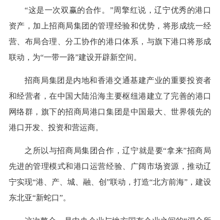
“这是一次双赢的合作。”周擎红说，辽宁优秀的港口
资产，加上招商局集团的管理经验和优势，将形成统一经
营、布局合理、分工协作的港口体系，与旗下港口将形成
联动，为“一带一路”建设开辟新空间。
招商局集团是内地和香港交通基建产业的重要投资者
和经营者，在中国大陆沿海主要枢纽港建立了完善的港口
网络群，旗下的招商局港口集团是中国最大、世界领先的
港口开发、投资和营运商。
之所以与招商局集团合作，辽宁就是要“拿来”招商局
先进的管理模式和港口运营经验、广阔市场资源，推动辽
宁实现“港、产、城、融、创”联动，打造“北方前海”，建设
东北亚“新蛇口”。