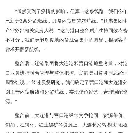
“虽然受到了疫情的影响，但算上这条线路，我们今年
已新开3条外贸班线，11条内贸集装箱航线。”辽港集团生
产业务部相关负责人说，“这与港口整合后产生协同效应密
不可分，我们更能对腹地内货源做集中的调配，根据客户
需求开辟新航线。”
整合后，辽港集团将大连港和营口港通盘考量，对港
口业务进行融合管理与整体把控。辽港集团常务副总经理
周擎红说：“经过反复研究，我们确定了营口港和大连港分
别主营内贸航线和外贸航线，实现错位经营，合理调配资
源。”
整合前，大连港与营口港经常为争抢同一货源杀价。
例如，在钢材、红土镍矿等货源上，大连长兴岛港以“地板