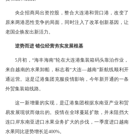
央企招商局出资控股，整合大连港和营口港，改变了
原来两港恶性竞争的局面，同时注入了改革创新基因，让
老国企焕发出新活力。
逆势而进 错位经营夯实发展根基
5月初，“海丰海南”轮在大连港集装箱码头靠泊作业，
来自越南的水果卸船，标志着“大连—越南”新航线顺利开
通运营。这是辽港集团克服疫情影响，今年新开通的一条
外贸集装箱线路。
这一新增量的实现，是辽港集团根据东南亚产业和贸
易发展现状而做出的。疫情在全球蔓延扩散，并未阻挡大
连口岸东南亚进口水果业务扩大的步伐，一季度进口越南
水果同比逆势增长近400%。