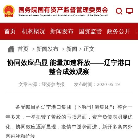
首页
机构概况
新闻发布
国资监管
政务公开
首页
>
新闻发布
>
新闻
> 正文
协同效应凸显 能量加速释放——辽宁港口
整合成效观察
文章来源：经济参考报 发布时间：2020-05-19
备受瞩目的辽宁港口集团（下称“辽港集团”）整合一
年多来，一举扭转了曾经的亏损局面，资产负债表明显优
化，协同效应逐渐显现，疫情中逆势而进，新开多条内外
贸班线和航线。