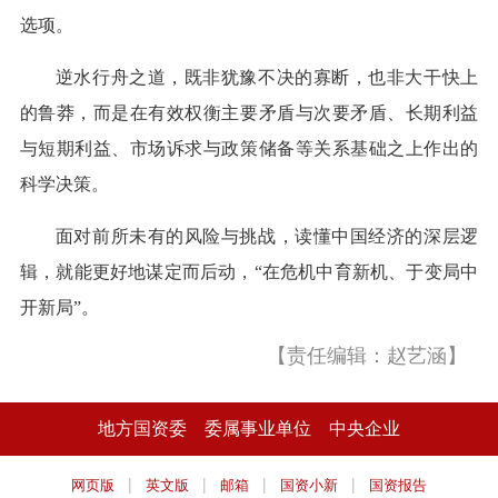
选项。
逆水行舟之道，既非犹豫不决的寡断，也非大干快上
的鲁莽，而是在有效权衡主要矛盾与次要矛盾、长期利益
与短期利益、市场诉求与政策储备等关系基础之上作出的
科学决策。
面对前所未有的风险与挑战，读懂中国经济的深层逻
辑，就能更好地谋定而后动，“在危机中育新机、于变局中
开新局”。
【责任编辑：赵艺涵】
地方国资委
委属事业单位
中央企业
|
|
|
|
网页版
英文版
邮箱
国资小新
国资报告