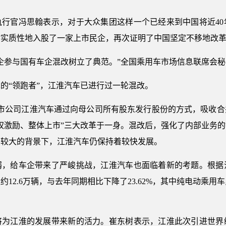
执行官冯思翰表示，对于大众集团这样一个已经来到中国将近40
时实质性地入股了一家上市民企，再次证明了中国坚定不移地改
企参与国有车企混改树立了典范。”全国乘用车市场信息联席会
的“领跑者”，江淮汽车已进行过一轮混改。
股上市公司江淮汽车通过向母公司所有股东发行股份的方式，吸收
权激励、整体上市”三大改革于一身。混改后，强化了内部业务
力较大的背景下，江淮汽车仍保持着较快发展。
弱，给车企带来了严峻挑战，江淮汽车也面临着新的考题。根据
12.6万辆，与去年同期相比下降了23.62%，其中纯电动乘用车累计
将为江淮的发展带来新的活力。崔东树表示，江淮此次引进世界