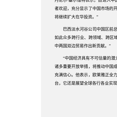
丹尼尔·塞尔维特表示，自进入中
者欢迎，充分显示了中国市场的
将继续扩大在华投资。”
巴西淡水河谷公司中国区前
如此众多跨行业、跨领域、跨区
中两国双边贸易作出新贡献。”
“中国经济具有不可估量的
诸多重要开放举措，将推动中国
充满信心。他表示，欧莱雅正全
台，它还是展望全球各行各业实现