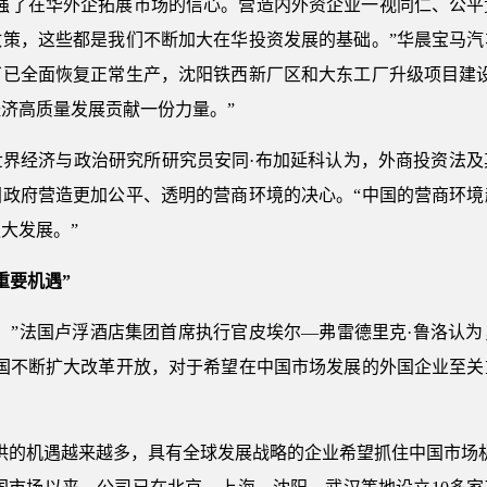
增强了在华外企拓展市场的信心。营造内外资企业一视同仁、公平
政策，这些都是我们不断加大在华投资发展的基础。”华晨宝马汽
厂已全面恢复正常生产，沈阳铁西新厂区和大东工厂升级项目建设
济高质量发展贡献一份力量。”
世界经济与政治研究所研究员安同·布加延科认为，外商投资法及
国政府营造更加公平、透明的营商环境的决心。“中国的营商环境
大发展。”
重要机遇”
。”法国卢浮酒店集团首席执行官皮埃尔—弗雷德里克·鲁洛认
中国不断扩大改革开放，对于希望在中国市场发展的外国企业至关
供的机遇越来越多，具有全球发展战略的企业希望抓住中国市场