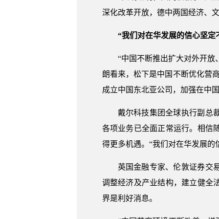
深化改革开放，德中两国经济、
“我们对在华发展的信心坚定
“中国不断推出扩大对外开放
朗看来，松下是中国不断优化营
成立中国东北亚公司，加强在中国
戴尔科技集团全球执行副总
各项业务已全面正常运行。相信
得更多机遇。“我们对在华发展的
英国金融专家、伦敦证券交
调整经济及产业结构，建立健全
界是利好消息。