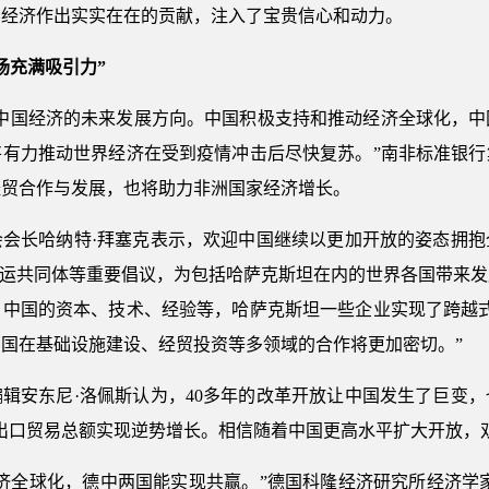
界经济作出实实在在的贡献，注入了宝贵信心和动力。
场充满吸引力”
了中国经济的未来发展方向。中国积极支持和推动经济全球化，中
将有力推动世界经济在受到疫情冲击后尽快复苏。”南非标准银行
经贸合作与发展，也将助力非洲国家经济增长。
会会长哈纳特·拜塞克表示，欢迎中国继续以更加开放的姿态拥抱
命运共同体等重要倡议，为包括哈萨克斯坦在内的世界各国带来
自中国的资本、技术、经验等，哈萨克斯坦一些企业实现了跨越式
国在基础设施建设、经贸投资等多领域的合作将更加密切。”
辑安东尼·洛佩斯认为，40多年的改革开放让中国发生了巨变
出口贸易总额实现逆势增长。相信随着中国更高水平扩大开放，
济全球化，德中两国能实现共赢。”德国科隆经济研究所经济学