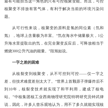
最有可能担当这一角色的只有可控核聚变能。而且，可控
核聚变不排放有害气体，有利于解决当前的环境污染问
题。
从可行性来说，核聚变的原料是氢的同位素（氘和
氚），地球上含量极为丰富。“氘在海水中储量极大，1公
升海水里提取出的氘，在完全聚变反应后，可释放相当于
燃烧300公升汽油的能量。”段旭如说。
一字之差的困难
从核裂变到核聚变，从不可控到可控——仅一字之
差，但技术难度差别太大了。“世界上首颗原子弹爆炸后不
到10年，核裂变技术就实现了和平利用，建成了核电
站。”中核集团核工业西南物理研究院特聘研究员钟武律
说，因此，许多人曾乐观地认为，用不了多久就能实现核