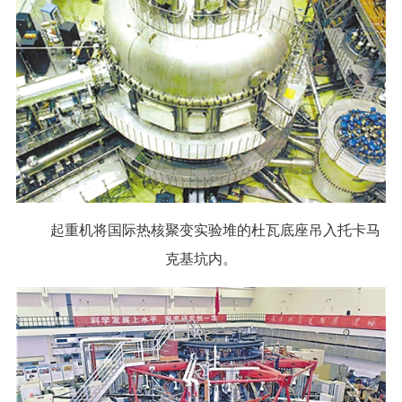
起重机将国际热核聚变实验堆的杜瓦底座吊入托卡马
克基坑内。