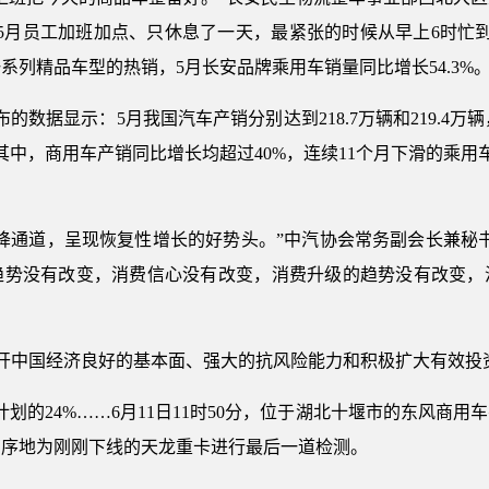
，5月员工加班加点、只休息了一天，最紧张的时候从早上6时忙到
系列精品车型的热销，5月长安品牌乘用车销量同比增长54.3%
的数据显示：5月我国汽车产销分别达到218.7万辆和219.4万辆，
点。其中，商用车产销同比增长均超过40%，连续11个月下滑的乘用
降通道，呈现恢复性增长的好势头。”中汽协会常务副会长兼秘书长
趋势没有改变，消费信心没有改变，消费升级的趋势没有改变，
离不开中国经济良好的基本面、强大的抗风险能力和积极扩大有效投
计划的24%……6月11日11时50分，位于湖北十堰市的东风商
有序地为刚刚下线的天龙重卡进行最后一道检测。