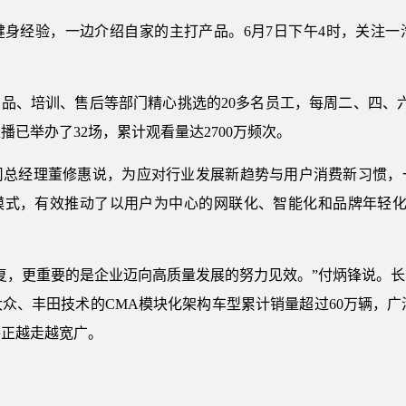
健身经验，一边介绍自家的主打产品。6月7日下午4时，关注一
、产品、培训、售后等部门精心挑选的20多名员工，每周二、四、
已举办了32场，累计观看量达2700万频次。
司总经理董修惠说，为应对行业发展新趋势与用户消费新习惯，
销模式，有效推动了以用户为中心的网联化、智能化和品牌年轻化
复，更重要的是企业迈向高质量发展的努力见效。”付炳锋说。
众、丰田技术的CMA模块化架构车型累计销量超过60万辆，广
路正越走越宽广。