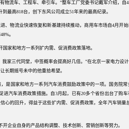
中，有物流车、工程车、牵引车。”整车工厂党委书记戴军介绍，自
升到最高818台，创下东风公司成立51年来的最高纪录。
推进、物流业快速恢复和新基建持续推动，商用车市场自4月开始
48%。
离不开国家和地方一系列扩内需、促消费政策落地。
，我家三代同堂，中签概率会提高好几倍。”在北京一家电力设计
，让长期摇号未中的他重拾希望。
策，是国家和地方一系列汽车消费鼓励政策中的一项。国务院常
促进汽车消费政策措施。自3月起，已有20多个省份出台了购
费信心的回升，得益于这些扩内需、促消费政策，全年汽车销量
还离不开企业自身的产品结构调整、技术创新、营销创新等努力。